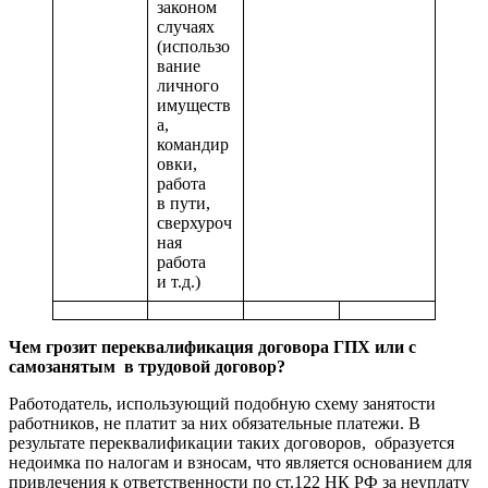
законом
случаях
(использо
вание
личного
имуществ
а,
командир
овки,
работа
в пути,
сверхуроч
ная
работа
и т.д.)
Чем грозит переквалификация договора ГПХ или с
самозанятым в трудовой договор?
Работодатель, использующий подобную схему занятости
работников, не платит за них обязательные платежи. В
результате переквалификации таких договоров, образуется
недоимка по налогам и взносам, что является основанием для
привлечения к ответственности по ст.122 НК РФ за неуплату