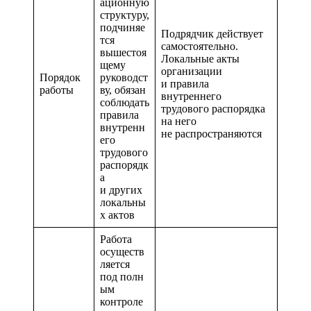
ационную
структуру,
подчиняе
Подрядчик действует
тся
самостоятельно.
вышестоя
Локальные акты
щему
организации
Порядок
руководст
и правила
работы
ву, обязан
внутреннего
соблюдать
трудового распорядка
правила
на него
внутренн
не распространяются
его
трудового
распорядк
а
и других
локальны
х актов
Работа
осуществ
ляется
под полн
ым
контроле