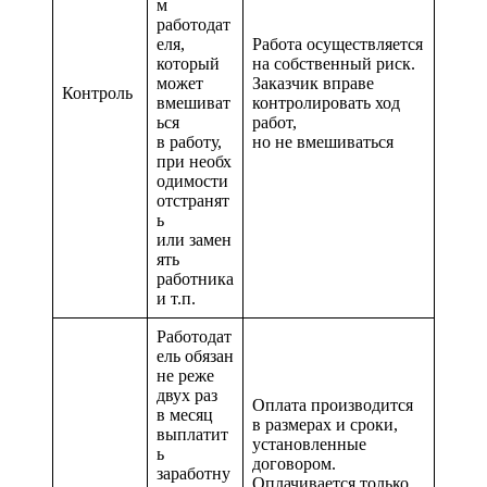
м
работодат
еля,
Работа осуществляется
который
на собственный риск.
может
Заказчик вправе
Контроль
вмешиват
контролировать ход
ься
работ,
в работу,
но не вмешиваться
при необх
одимости
отстранят
ь
или замен
ять
работника
и т.п.
Работодат
ель обязан
не реже
двух раз
Оплата производится
в месяц
в размерах и сроки,
выплатит
установленные
ь
договором.
заработну
Оплачивается только