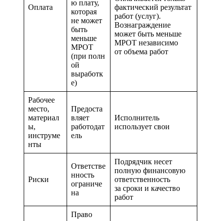
ю плату,
Оплата
фактический результат
которая
работ (услуг).
не может
Вознаграждение
быть
может быть меньше
меньше
МРОТ независимо
МРОТ
от объема работ
(при полн
ой
выработк
е)
Рабочее
место,
Предоста
материал
вляет
Исполнитель
ы,
работодат
использует свои
инструме
ель
нты
Подрядчик несет
Ответстве
полную финансовую
нность
Риски
ответственность
ограниче
за сроки и качество
на
работ
Право