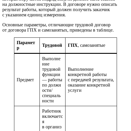
на должностные инструкции. В договоре нужно описать
результат работы, который должен получить заказчик
с указанием единиц измерения.
Основные параметры, отличающие трудовой договор
от договора ГПХ и самозанятых, приведены в таблице.
Парамет
Трудовой
ГПХ
, самозанятые
р
Выполне
ние
трудовой
Выполнение
функции
конкретной работы
Предмет
— работы
с передачей результата,
по должн
оказание конкретной
ости/
услуги
специаль
ности
Работник
включаетс
я
в организ