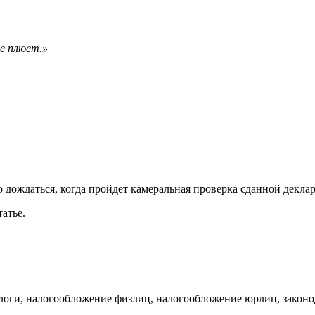
не плюет.»
 дождаться, когда пройдет камеральная проверка сданной декла
атье.
алоги, налогообложение физлиц, налогообложение юрлиц, законо