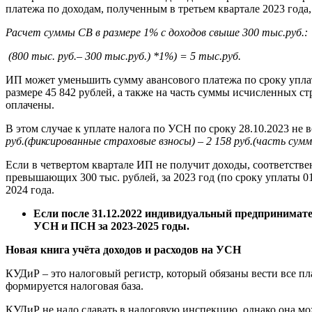
платежа по доходам, полученным в третьем квартале 2023 года, 
Расчет суммы СВ в размере 1% с доходов свыше 300 тыс.руб.:
(800 тыс. руб.– 300 тыс.руб.) *1%) = 5 тыс.руб.
ИП может уменьшить сумму авансового платежа по сроку уплаты
размере 45 842 рублей, а также на часть суммы исчисленных ст
оплачены.
В этом случае к уплате налога по УСН по сроку 28.10.2023 не 
руб.(фиксированные страховые взносы) – 2 158 руб.(часть сум
Если в четвертом квартале ИП не получит доходы, соответствен
превышающих 300 тыс. рублей, за 2023 год (по сроку уплаты 01.
2024 года.
Если после 31.12.2022 индивидуальный предпринимател
УСН и ПСН за 2023-2025 годы.
Новая книга учёта доходов и расходов на УСН
КУДиР – это налоговый регистр, который обязаны вести все п
формируется налоговая база.
КУДиР не надо сдавать в налоговую инспекцию, однако она мож