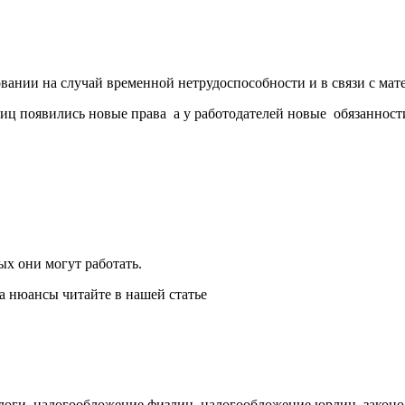
овании на случай временной нетрудоспособности и в связи с ма
иц появились новые права а у работодателей новые обязанност
ых они могут работать.
а нюансы читайте в нашей статье
алоги, налогообложение физлиц, налогообложение юрлиц, законо