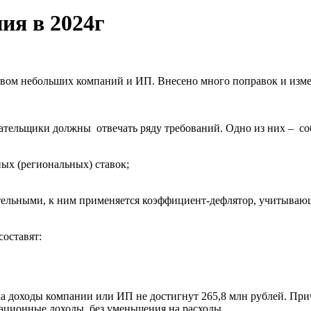
ия в 2024г
ом небольших компаний и ИП. Внесено много поправок и измен
лательщики должны отвечать ряду требований. Одно из них – с
ых (региональных) ставок;
чательными, к ним применяется коэффициент-дефлятор, учитыв
составят:
ка доходы компании или ИП не достигнут 265,8 млн рублей. Пр
зационные доходы, без уменьшения на расходы.